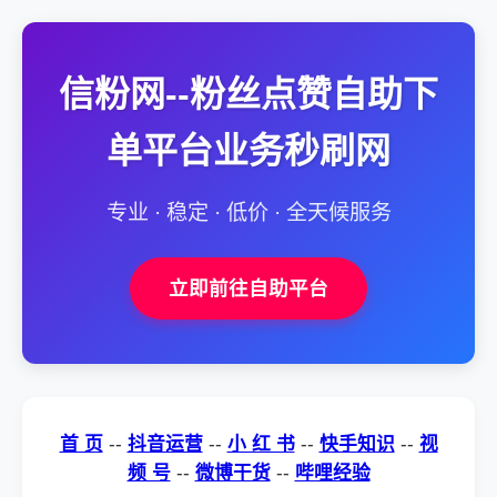
信粉网--粉丝点赞自助下
单平台业务秒刷网
专业 · 稳定 · 低价 · 全天候服务
立即前往自助平台
首 页
--
抖音运营
--
小 红 书
--
快手知识
--
视
频 号
--
微博干货
--
哔哩经验