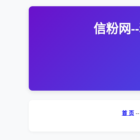
信粉网
首 页
-