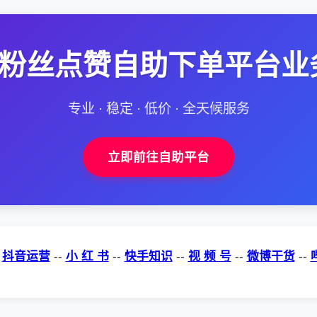
--粉丝点赞自助下单平台业
专业 · 稳定 · 低价 · 全天候服务
立即前往自助平台
-
抖音运营
--
小 红 书
--
快手知识
--
视 频 号
--
微博干货
--