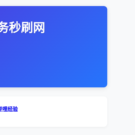
务秒刷网
哔哩经验