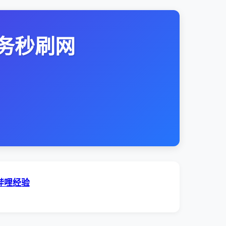
务秒刷网
哔哩经验