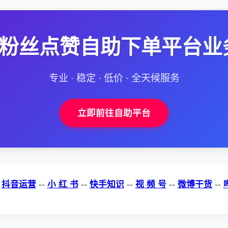
--粉丝点赞自助下单平台业
专业 · 稳定 · 低价 · 全天候服务
立即前往自助平台
-
抖音运营
--
小 红 书
--
快手知识
--
视 频 号
--
微博干货
--