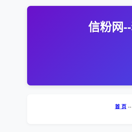
信粉网
首 页
-