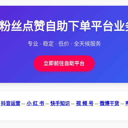
--粉丝点赞自助下单平台业
专业 · 稳定 · 低价 · 全天候服务
立即前往自助平台
-
抖音运营
--
小 红 书
--
快手知识
--
视 频 号
--
微博干货
--