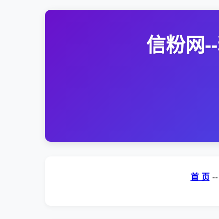
信粉网
首 页
-