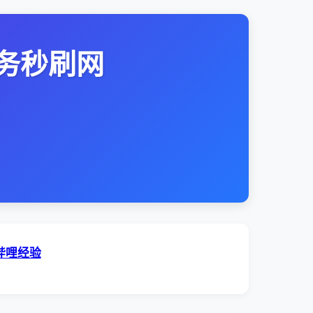
务秒刷网
哔哩经验