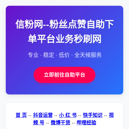
信粉网--粉丝点赞自助下
单平台业务秒刷网
专业 · 稳定 · 低价 · 全天候服务
立即前往自助平台
首 页
--
抖音运营
--
小 红 书
--
快手知识
--
视
频 号
--
微博干货
--
哔哩经验