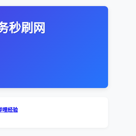
务秒刷网
哔哩经验