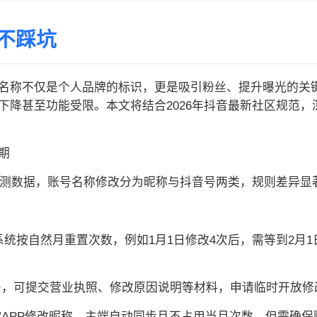
不踩坑
名称不仅是个人品牌的标识，更是吸引粉丝、提升曝光的关
下降甚至功能受限。本文将结合2026年抖音最新社区规范
期
年实测数据，账号名称修改分为昵称与抖音号两类，规则差异显
统按自然月重置次数，例如1月1日修改4次后，需等到2月
账号，可提交营业执照、修改原因说明等材料，申请临时开放修
来客”APP修改昵称，主端自动同步且不占用当月次数，但需确