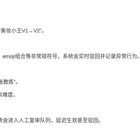
。
美妆小王V1→V2”。
、emoji组合等非常规符号，系统会实时驳回并记录异常行为
张教练”。
索难度。
系统会进入人工复审队列，延迟生效甚至驳回。