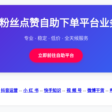
--粉丝点赞自助下单平台业
专业 · 稳定 · 低价 · 全天候服务
立即前往自助平台
-
抖音运营
--
小 红 书
--
快手知识
--
视 频 号
--
微博干货
--