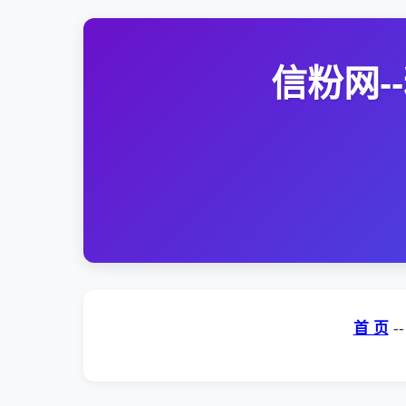
信粉网
首 页
-