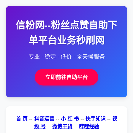
信粉网--粉丝点赞自助下
单平台业务秒刷网
专业 · 稳定 · 低价 · 全天候服务
立即前往自助平台
首 页
--
抖音运营
--
小 红 书
--
快手知识
--
视
频 号
--
微博干货
--
哔哩经验