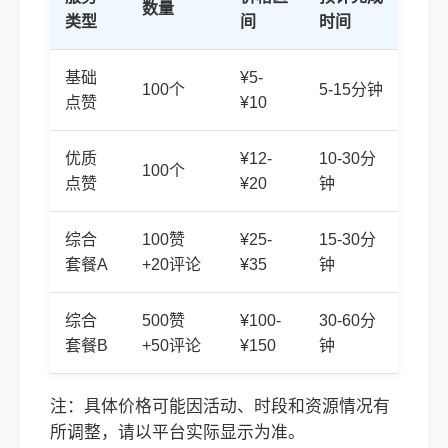
数量
类型
间
时间
基础
¥5-
100个
5-15分钟
点赞
¥10
优质
¥12-
10-30分
100个
点赞
¥20
钟
综合
100赞
¥25-
15-30分
套餐A
+20评论
¥35
钟
综合
500赞
¥100-
30-60分
套餐B
+50评论
¥150
钟
注：具体价格可能因活动、时段和资源情况有
所调整，请以平台实际显示为准。