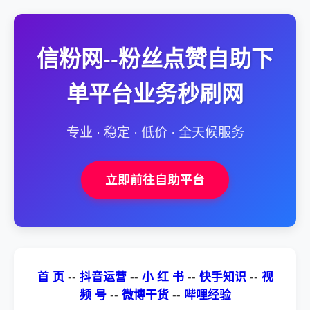
信粉网--粉丝点赞自助下
单平台业务秒刷网
专业 · 稳定 · 低价 · 全天候服务
立即前往自助平台
首 页
--
抖音运营
--
小 红 书
--
快手知识
--
视
频 号
--
微博干货
--
哔哩经验