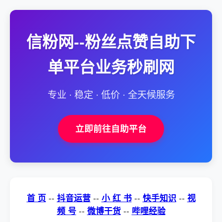
信粉网--粉丝点赞自助下
单平台业务秒刷网
专业 · 稳定 · 低价 · 全天候服务
立即前往自助平台
首 页
--
抖音运营
--
小 红 书
--
快手知识
--
视
频 号
--
微博干货
--
哔哩经验