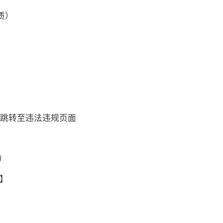
质）
，禁止跳转至违法违规页面
m）
能】