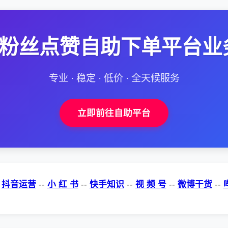
--粉丝点赞自助下单平台业
专业 · 稳定 · 低价 · 全天候服务
立即前往自助平台
-
抖音运营
--
小 红 书
--
快手知识
--
视 频 号
--
微博干货
--