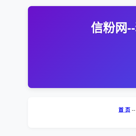
信粉网
首 页
-