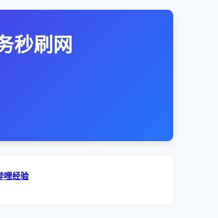
务秒刷网
哔哩经验