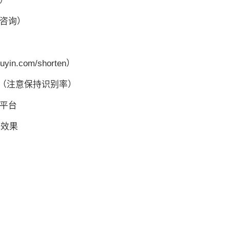
核）
线咨询）
.com/shorten）
O（注意保持识别率）
等平台
流效果