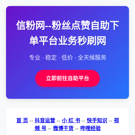
信粉网--粉丝点赞自助下
单平台业务秒刷网
专业 · 稳定 · 低价 · 全天候服务
立即前往自助平台
首 页
--
抖音运营
--
小 红 书
--
快手知识
--
视
频 号
--
微博干货
--
哔哩经验