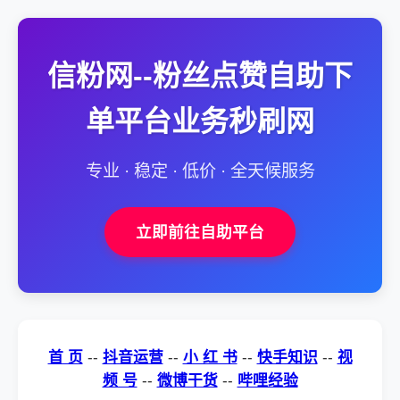
信粉网--粉丝点赞自助下
单平台业务秒刷网
专业 · 稳定 · 低价 · 全天候服务
立即前往自助平台
首 页
--
抖音运营
--
小 红 书
--
快手知识
--
视
频 号
--
微博干货
--
哔哩经验