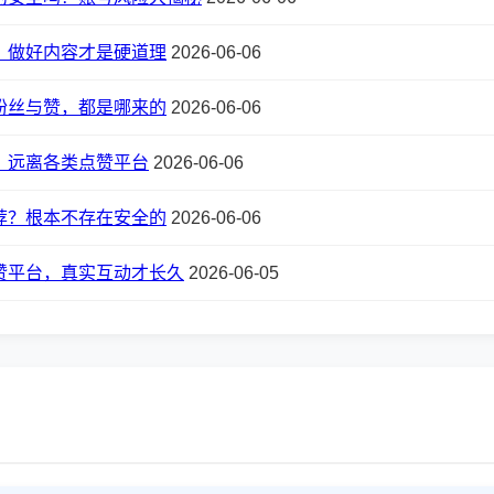
，做好内容才是硬道理
2026-06-06
粉丝与赞，都是哪来的
2026-06-06
，远离各类点赞平台
2026-06-06
荐？根本不存在安全的
2026-06-06
赞平台，真实互动才长久
2026-06-05