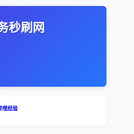
务秒刷网
哔哩经验