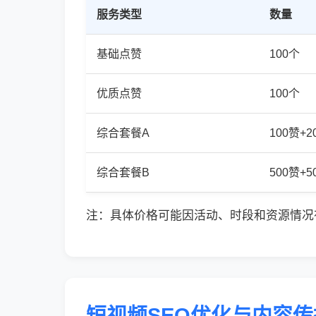
服务类型
数量
基础点赞
100个
优质点赞
100个
综合套餐A
100赞+
综合套餐B
500赞+
注：具体价格可能因活动、时段和资源情况
短视频SEO优化与内容