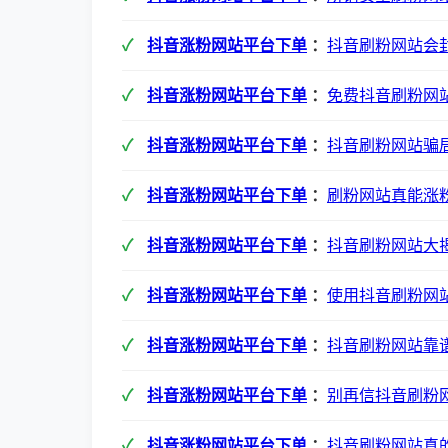
抖音涨粉网站平台下单
：
抖音刷粉网站会
抖音涨粉网站平台下单
：
免费抖音刷粉网
抖音涨粉网站平台下单
：
抖音刷粉网站骗
抖音涨粉网站平台下单
：
刷粉网站真能涨
抖音涨粉网站平台下单
：
抖音刷粉网站大
抖音涨粉网站平台下单
：
使用抖音刷粉网
抖音涨粉网站平台下单
：
抖音刷粉网站靠
抖音涨粉网站平台下单
：
别再信抖音刷粉
抖音涨粉网站平台下单
：
抖音刷粉网站真