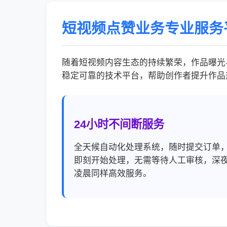
短视频点赞业务专业服务
随着短视频内容生态的持续繁荣，作品曝光
稳定可靠的技术平台，帮助创作者提升作品
24小时不间断服务
全天候自动化处理系统，随时提交订单
即刻开始处理，无需等待人工审核，深
凌晨同样高效服务。