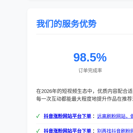
我们的服务优势
98.5%
订单完成率
在2026年的短视频生态中，优质内容配
每一次互动都能最大程度地提升作品在推荐
抖音涨粉网站平台下单
：
远离刷粉网站，
抖音涨粉网站平台下单
：
别再找抖音刷粉