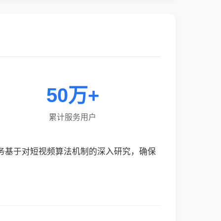
50万+
累计服务用户
服务基于对短视频算法机制的深入研究，确保