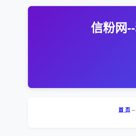
信粉网
首 页
-