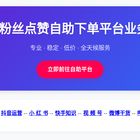
--粉丝点赞自助下单平台业
专业 · 稳定 · 低价 · 全天候服务
立即前往自助平台
-
抖音运营
--
小 红 书
--
快手知识
--
视 频 号
--
微博干货
--