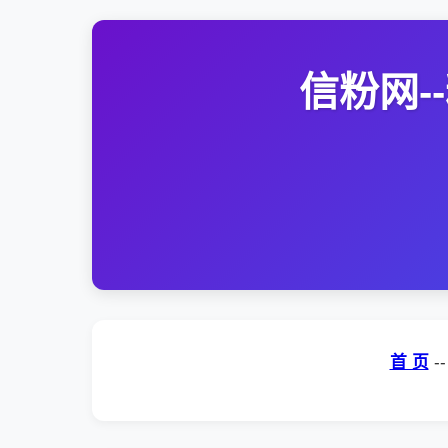
信粉网
首 页
-