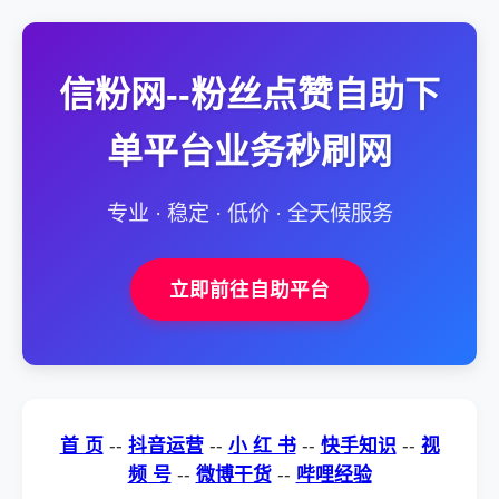
信粉网--粉丝点赞自助下
单平台业务秒刷网
专业 · 稳定 · 低价 · 全天候服务
立即前往自助平台
首 页
--
抖音运营
--
小 红 书
--
快手知识
--
视
频 号
--
微博干货
--
哔哩经验