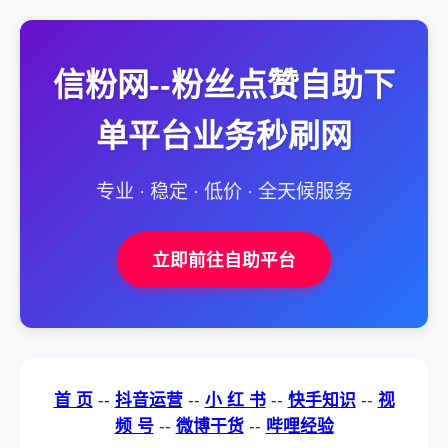
信粉网--粉丝点赞自助下
单平台业务秒刷网
专业 · 稳定 · 低价 · 全天候服务
立即前往自助平台
首 页
--
抖音运营
--
小 红 书
--
快手知识
--
视
频 号
--
微博干货
--
哔哩经验