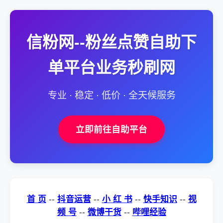
信粉网--粉丝点赞自助下
单平台业务秒刷网
专业 · 稳定 · 低价 · 全天候服务
立即前往自助平台
首 页
--
抖音运营
--
小 红 书
--
快手知识
--
视
频 号
--
微博干货
--
哔哩经验