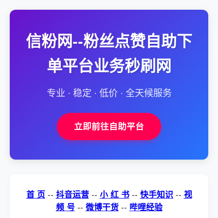
信粉网--粉丝点赞自助下
单平台业务秒刷网
专业 · 稳定 · 低价 · 全天候服务
立即前往自助平台
首 页
--
抖音运营
--
小 红 书
--
快手知识
--
视
频 号
--
微博干货
--
哔哩经验