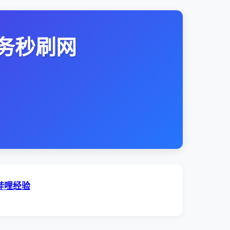
务秒刷网
哔哩经验