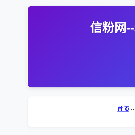
信粉网
首 页
-