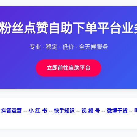
--粉丝点赞自助下单平台业
专业 · 稳定 · 低价 · 全天候服务
立即前往自助平台
-
抖音运营
--
小 红 书
--
快手知识
--
视 频 号
--
微博干货
--